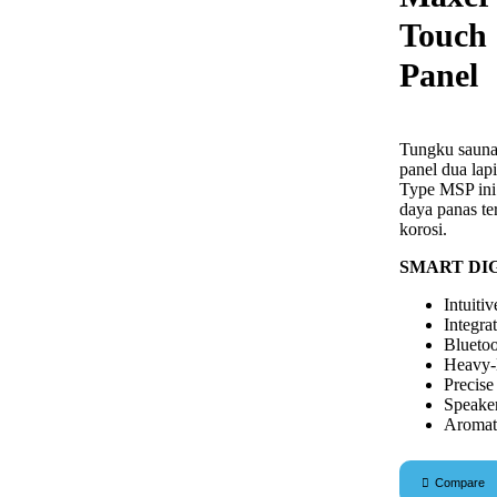
Touch 
Panel
Tungku saun
panel dua lap
Type MSP ini
daya panas te
korosi.
SMART DI
Intuiti
Integra
Blueto
Heavy-D
Precis
Speake
Aromat
Compare