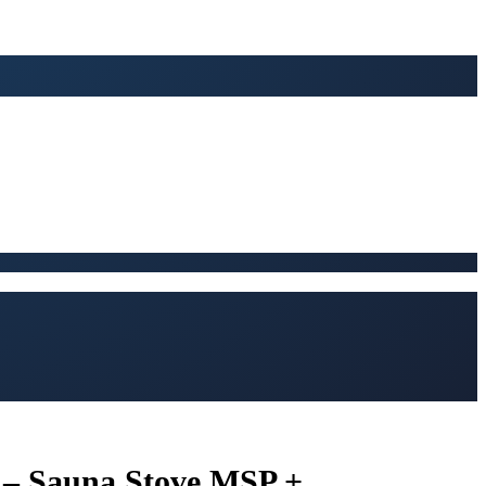
 – Sauna Stove MSP +