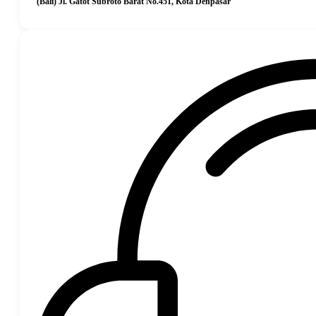
(Bali) Jl. Gatot Subroto Barat No.451, Kota Denpasar