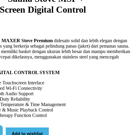
Screen Digital Control
a
MAXER Stove Premium
didesain solid dan lebih elegan dengan
is yang berkerja sebagai pelindung panas (jaket) dari pemanas sauna.
 memiliki basket dengan ukuran lebih besar dan mampu memberikan
rcepat dikelasnya, menggunakan stainless steel yang mencegah
GITAL CONTROL SYSTEM
ve Touchscreen Interface
ted Wi-Fi Connectivity
oth Audio Support
uty Reliability
e Temperature & Time Management
r & Music Playback Control
herapy Function Control
Add to wishlist